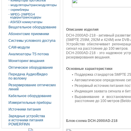
- конверторы протоколов
- модуляторы/трансмодуляторы
- скремблеры
- MPEG-2/MPEG4
кодеры/транскодеры
- ASI/SDI коммутаторы
Вещательное оборудование
Описание изделия
Абонентские приемники
DCH-2000AD-218 - активный разветвит
(SMPTE 259M, 292M и 424M) или DVB-
Системы условного доступа
Устройство обеспечивает регенерац
CAM-модули
сигнал на расстояние до 100 метров.
DCH-2000AD-218 - это надежное устр
Анализаторы TS потока
резервирования вещания.
Мониторинг вещания
Оптическое оборудование
Основные характеристики
Передача Аудио/Видео
Поддержка стандартов SMPTE 25
по волокну
Автоматическое определение сиг
Резервирование оптических
Резервный источник питания пост
линий
Индикация захвата сигнала и би
Кабельное оборудование
Выравнивание и восстановлен
расстояние до 100 метров (Beldo
Измерительные приборы
Источники питания
Зарядные устройства
и источники питания
Блок-схема DCH-2000AD-218
POWERFINN