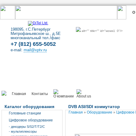
О
198095, г.С.Петербург
alt="" title="" id="wows1_0"/>
Митрофаньевское ш., д.5Е
многоканальный тел./факс
+7 (812) 655-5052
e-mail:
mail@xptv.ru
Главная
Контакты
Каталог оборудования
DVB ASI/SDI коммутатор
Главная
»
Оборудование
»
Цифровое 
Головные станции
Цифровое оборудование
- декодеры S/S2/T/T2/C
- мультиплексоры