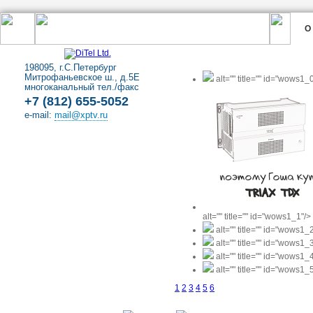
О
198095, г.С.Петербург
Митрофаньевское ш., д.5Е
alt="" title="" id="wows1_
многоканальный тел./факс
+7 (812) 655-5052
e-mail:
mail@xptv.ru
alt="" title="" id="wows1_1"/>
alt="" title="" id="wows1_
alt="" title="" id="wows1_
alt="" title="" id="wows1_
alt="" title="" id="wows1_
1
2
3
4
5
6