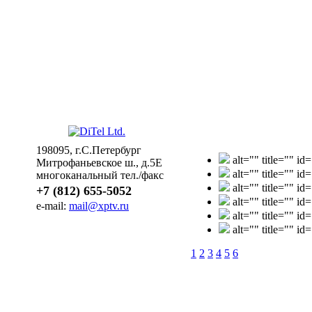
198095, г.С.Петербург
alt="" title="" i
Митрофаньевское ш., д.5Е
alt="" title="" i
многоканальный тел./факс
alt="" title="" i
+7 (812) 655-5052
alt="" title="" i
e-mail:
mail@xptv.ru
alt="" title="" i
alt="" title="" i
1
2
3
4
5
6