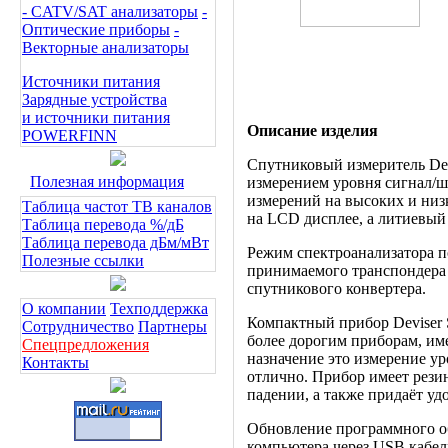
- CATV/SAT анализаторы
-
Оптические приборы
-
Векторные анализаторы
Источники питания
Зарядные устройства
и источники питания
Описание изделия
POWERFINN
Спутниковый измеритель Dev
Полезная информация
измерением уровня сигнал/ш
измерений на высоких и низ
Таблица частот ТВ каналов
на LCD дисплее, а литиевый 
Таблица перевода %/дБ
Таблица перевода дБм/мВт
Режим спектроанализатора п
Полезные ссылки
принимаемого транспондера
спутникового конвертера.
О компании
Техподдержка
Компактный прибор Deviser S
Сотрудничество
Партнеры
более дорогим приборам, и
Спецпредложения
назначение это измерение ур
Контакты
отлично. Прибор имеет рези
падении, а также придаёт уд
Обновление программного об
компьютера через USB кабел