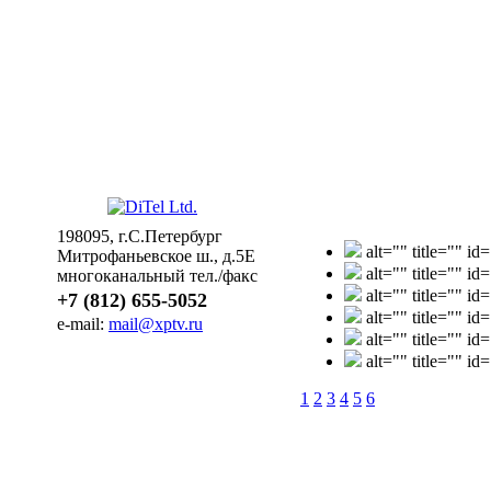
198095, г.С.Петербург
alt="" title="" i
Митрофаньевское ш., д.5Е
alt="" title="" i
многоканальный тел./факс
alt="" title="" i
+7 (812) 655-5052
alt="" title="" i
e-mail:
mail@xptv.ru
alt="" title="" i
alt="" title="" i
1
2
3
4
5
6