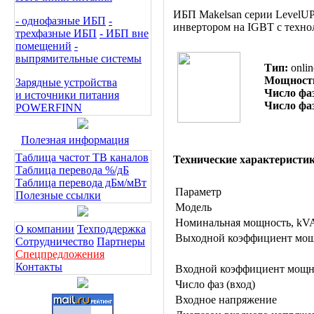
ИБП Makelsan серии LevelU
- однофазные ИБП
-
инвертором на IGBT с техн
трехфазные ИБП
- ИБП вне
помещений
-
выпрямительные системы
Тип:
onlin
Мощност
Зарядные устройства
Число фаз
и источники питания
Число фаз
POWERFINN
Полезная информация
Таблица частот ТВ каналов
Технические характеристи
Таблица перевода %/дБ
Таблица перевода дБм/мВт
Параметр
Полезные ссылки
Модель
Номинальная мощность, kV
О компании
Техподдержка
Выходной коэффициент мо
Сотрудничество
Партнеры
Спецпредложения
Контакты
Входной коэффициент мощн
Число фаз (вход)
Входное напряжение