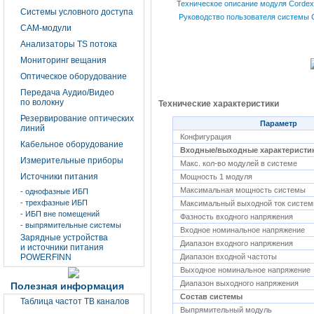
Техническое описание модуля Cordex
Системы условного доступа
Руководство пользователя системы C
CAM-модули
Анализаторы TS потока
Мониторинг вещания
Оптическое оборудование
Передача Аудио/Видео
по волокну
Технические характеристики
Резервирование оптических
Параметр
линий
Конфигурация
Кабельное оборудование
Входные/выходные характеристи
Измерительные приборы
Макс. кол-во модулей в системе
Источники питания
Мощность 1 модуля
Максимальная мощность системы
- однофазные ИБП
- трехфазные ИБП
Максимальный выходной ток систе
- ИБП вне помещений
Фазность входного напряжения
- выпрямительные системы
Входное номинальное напряжение
Зарядные устройства
Диапазон входного напряжения
и источники питания
POWERFINN
Диапазон входной частоты
Выходное номинальное напряжение
Диапазон выходного напряжения
Полезная информация
Состав системы
Таблица частот ТВ каналов
Выпрямительный модуль