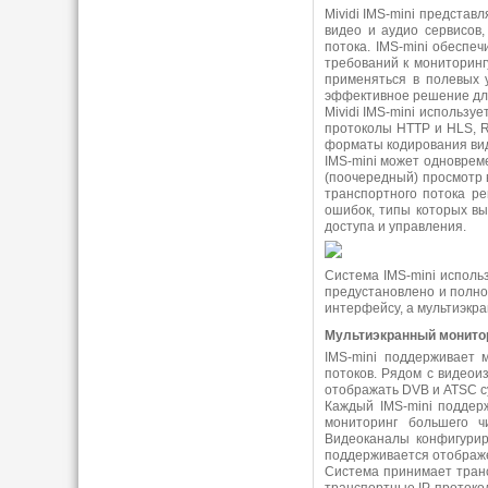
Mividi IMS-mini предста
видео и аудио сервисов,
потока. IMS-mini обеспе
требований к мониторингу
применяться в полевых у
эффективное решение для
Mividi IMS-mini использ
протоколы HTTP и HLS, 
форматы кодирования вид
IMS-mini может одноврем
(поочередный) просмотр 
транспортного потока р
ошибок, типы которых вы
доступа и управления.
Система IMS-mini исполь
предустановлено и полнос
интерфейсу, а мультиэкра
Мультиэкранный монито
IMS-mini поддерживает
потоков. Рядом с видеои
отображать DVB и ATSC с
Каждый IMS-mini поддер
мониторинг большего ч
Видеоканалы конфигурир
поддерживается отображе
Система принимает тран