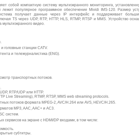
яет собой компактную систему мультиэкранного мониторинга, установленн
 лежит популярное программное обеспечение Mividi IMS-120. Размер уст
 Система получает данные через IP интерфейс и поддерживает больши
ключая TS через UDP, RTP, HTTP, HLS, RTMP, RTSP и MMS. Устройство осна
 мультиэкранного видео.
.
 и головные станции CATV.
тента и тележурналистика (ENG).
смотр транспортных потоков.
.
 UDP, RTP/UDP или HTTP.
P Live Streaming), RTMP, RTSP, MMS web streaming protocols.
тных потоков формата MPEG-2, AVC/H.264 или AVS, HEVC/H.265.
рматов MP3, AAC, AAC+ и AC3.
SC систем.
х сервисов на экране с HDMI/DP входами, в том числе:
омкость.
крытые субтитры.