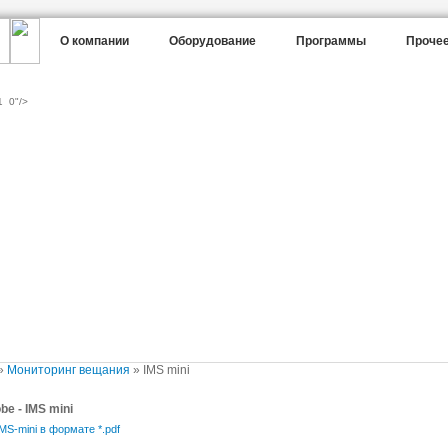
О компании
Оборудование
Программы
Проче
s1_0"/>
»
Мониторинг вещания
»
IMS mini
be - IMS mini
MS-mini в формате *.pdf