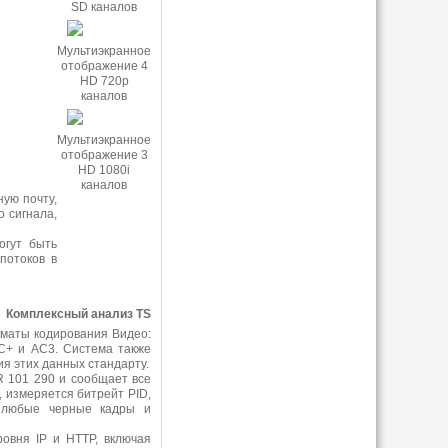
SD каналов
Мультиэкранное
отображение 4
HD 720p
каналов
Мультиэкранное
отображение 3
HD 1080i
каналов
ную почту,
 сигнала,
огут быть
потоков в
Комплексный анализ TS
рматы кодирования Видео:
C+ и AC3. Система также
я этих данных стандарту.
R 101 290 и сообщает все
 измеряется битрейт PID,
 любые черные кадры и
овня IP и HTTP, включая