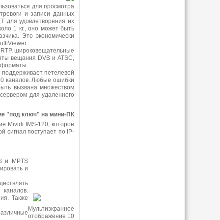
льзоваться для просмотра
 тревоги и записи данных
TT для удовлетворения их
оло 1 кг., оно может быть
азчика. Это экономически
tiViewer.
, RTP, широковещательные
рты вещания DVB и ATSC,
 форматы.
е поддерживает петелевой
20 каналов. Любые ошибки
быть вызвана множеством
-сервером для удаленного
ие "под ключ" на мини-ПК
 Mividi IMS-120, которое
й сигнал поступает по IP-
TS и MPTS
ировать и
ществлять
 каналов.
ия. Также
Мультиэкранное
различные
отображение 10