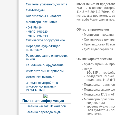
Mividi IMS-mini
представл
Системы условного доступа
NUC, и в основе которой
CAM-модули
114.3×48,26×111,76мм.
потоковых протоколов, в
Анализаторы TS потока
интерфейсами для вывода
Мониторинг вещания
- DH IPM-16
Область применения
- MIVIDI IMS-120
Мониторинг вещания
- MIVIDI IMS-mini
Спутниковые центры
Оптическое оборудование
Производство ТВ кон
Передача Аудио/Видео
QoS видеосервисов.
по волокну
Резервирование оптических
Общие характеристики
линий
Мультиэкранный про
Кабельное оборудование
Вход:
Измерительные приборы
1GbE IP интерфейс
поддержка TS over
Источники питания
поддержка HLS (HTT
Зарядные устройства
Поддержка транспор
и источники питания
Поддержка аудио фо
POWERFINN
Поддержка DVB и AT
Мониторинг различны
Полезная информация
видеосигнал.
Таблица частот ТВ каналов
уровень Аудио и гр
DVB-субтитры и за
Таблица перевода %/дБ
телетекст.