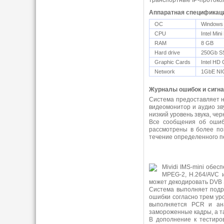
транспортные IP-протокол
Аппаратная спецификац
ОС
Windows 
CPU
Intel Min
RAM
8 GB
Hard drive
250Gb S
Graphic Cards
Intel HD
Network
1GbE NIC
Журналы ошибок и сигна
Система предоставляет не
видеомонитор и аудио зв
низкий уровень звука, чер
Все сообщения об ошиб
рассмотрены в более по
течение определенного п
Mividi IMS-mini обе
MPEG-2, H.264/AVC 
может декодировать DVB S
Система выполняет подро
ошибки согласно трем ур
выполняется PCR и ан
замороженные кадры, а т
В дополнение к тестиро