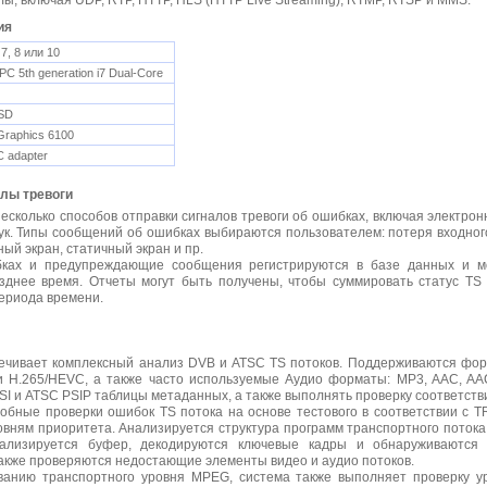
ы, включая UDP, RTP, HTTP, HLS (HTTP Live Streaming), RTMP, RTSP и MMS.
ия
7, 8 или 10
i PC 5th generation i7 Dual-Core
SD
 Graphics 6100
 adapter
лы тревоги
сколько способов отправки сигналов тревоги об ошибках, включая электрон
ук. Типы сообщений об ошибках выбираются пользователем: потеря входного
ный экран, статичный экран и пр.
ках и предупреждающие сообщения регистрируются в базе данных и м
зднее время. Отчеты могут быть получены, чтобы суммировать статус TS 
ериода времени.
спечивает комплексный анализ DVB и ATSC TS потоков. Поддерживаются фо
и H.265/HEVC, а также часто используемые Аудио форматы: MP3, AAC, AA
I и ATSC PSIP таблицы метаданных, а также выполнять проверку соответстви
бные проверки ошибок TS потока на основе тестового в соответствии с T
овням приоритета. Анализируется структура программ транспортного потока,
ализируется буфер, декодируются ключевые кадры и обнаруживаются
акже проверяются недостающие элементы видео и аудио потоков.
ванию транспортного уровня MPEG, система также выполняет проверку ур