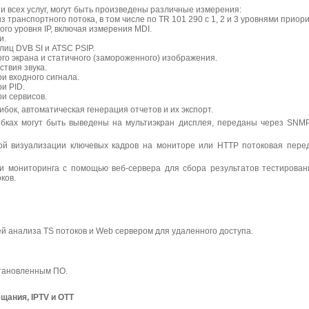
 всех услуг, могут быть произведены различные измерения:
 транспортного потока, в том числе по TR 101 290 с 1, 2 и 3 уровнями приори
го уровня IP, включая измерения MDI.
и.
лиц DVB SI и ATSC PSIP.
го экрана и статичного (замороженного) изображения.
ствия звука.
и входного сигнала.
и PID.
и сервисов.
ибок, автоматическая генерация отчетов и их экспорт.
ках могут быть выведены на мультиэкран дисплея, переданы через SNMP,
й визуализации ключевых кадров на мониторе или HTTP потоковая перед
и мониторинга с помощью веб-сервера для сбора результатов тестирован
ков.
ией анализа TS потоков и Web сервером для удаленного доступа.
становленным ПО.
щания, IPTV и OTT