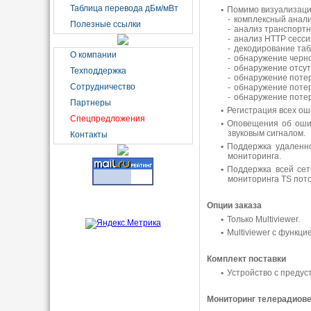
Таблица перевода дБм/мВт
Помимо визуализации
комплексный анализ
Полезные ссылки
анализ транспортно
анализ HTTP сесси
декодирование таб
О компании
обнаружение черно
обнаружение отсут
Техподдержка
обнаружение потер
Сотрудничество
обнаружение потер
обнаружение потер
Партнеры
Регистрация всех ош
Спецпредложения
Оповещения об ошиб
звуковым сигналом.
Контакты
Поддержка удаленно
мониторинга.
Поддержка всей сет
мониторинга TS пото
Опции заказа
Только Multiviewer.
Multiviewer с функц
Комплект поставки
Устройство с преду
Мониторинг телерадиове